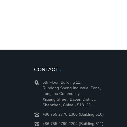
CONTACT
5th Floor, Building 11,
Rundong Sheng Industrial Zone,
Longzhu Community,
Xixiang Street, Baoan District,
Shenzhen, China - 518126
+86 755 2778 1380 (Building 510)
+86 755 2790 2204 (Building 511)