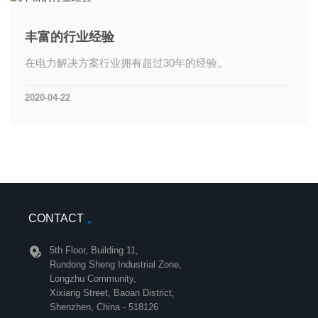
丰富的行业经验
在电力解决方案行业拥有超过30年的经验。
2020-04-22
CONTACT
5th Floor, Building 11,
Rundong Sheng Industrial Zone,
Longzhu Community,
Xixiang Street, Baoan District,
Shenzhen, China - 518126